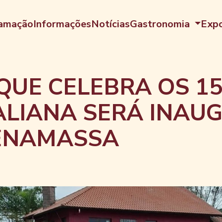
amação
Informações
Notícias
Gastronomia
Expo
UE CELEBRA OS 15
TALIANA SERÁ INA
ENAMASSA