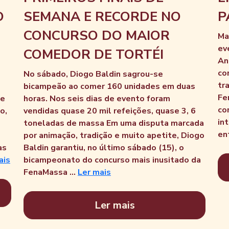
O
SEMANA E RECORDE NO
P
CONCURSO DO MAIOR
Ma
ev
COMEDOR DE TORTÉI
An
co
No sábado, Diogo Baldin sagrou-se
tr
bicampeão ao comer 160 unidades em duas
Fe
de
horas. Nos seis dias de evento foram
co
o,
vendidas quase 20 mil refeições, quase 3, 6
in
toneladas de massa Em uma disputa marcada
ent
por animação, tradição e muito apetite, Diogo
as
Baldin garantiu, no último sábado (15), o
ais
bicampeonato do concurso mais inusitado da
FenaMassa ...
Ler mais
Ler mais